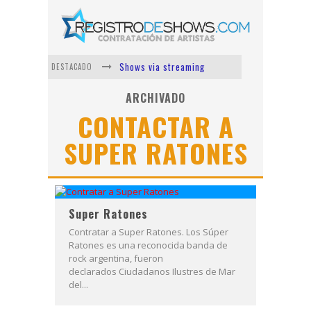
Shows via streaming
DESTACADO
Lit Killah
ARCHIVADO
CONTACTAR A
Nicki Nicole
SUPER RATONES
Duki
Vi Em
Los Ángeles Azules
Super Ratones
Contratar a Super Ratones. Los Súper
Ratones es una reconocida banda de
rock argentina, fueron
declarados Ciudadanos Ilustres de Mar
del...