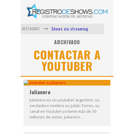
Shows via streaming
DESTACADO
Lit Killah
ARCHIVADO
CONTACTAR A
Nicki Nicole
YOUTUBER
Duki
Vi Em
Los Ángeles Azules
Julianero
Julianero es un youtuber argentino, su
verdadero nombre es Julián Torres, su
canal en Youtube ya tiene más de 30
millones de vistas. Julianero...