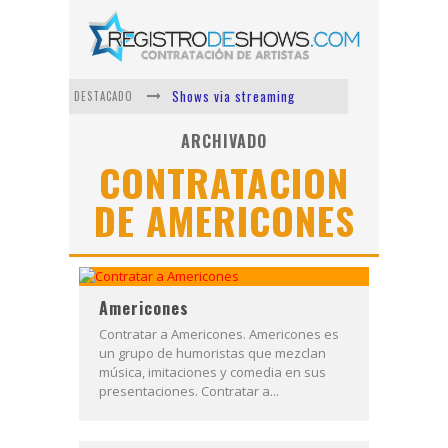
Shows via streaming
DESTACADO
Lit Killah
ARCHIVADO
CONTRATACION
Nicki Nicole
DE AMERICONES
Duki
Vi Em
Los Ángeles Azules
Americones
Contratar a Americones. Americones es
un grupo de humoristas que mezclan
música, imitaciones y comedia en sus
presentaciones. Contratar a...