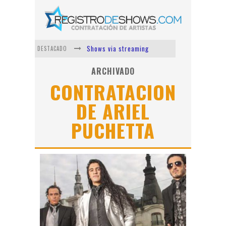
Shows via streaming
DESTACADO
Lit Killah
ARCHIVADO
CONTRATACION
Nicki Nicole
DE ARIEL
Duki
PUCHETTA
Vi Em
Los Ángeles Azules