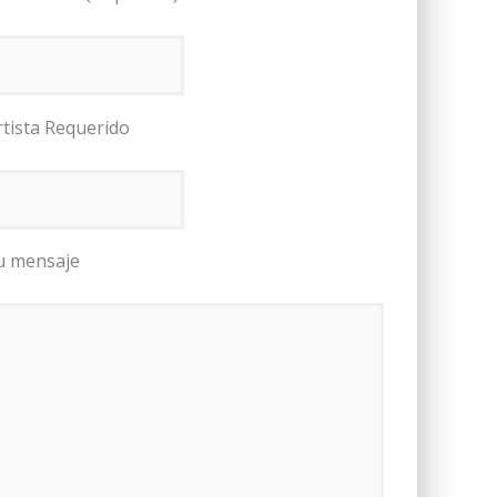
rtista Requerido
u mensaje