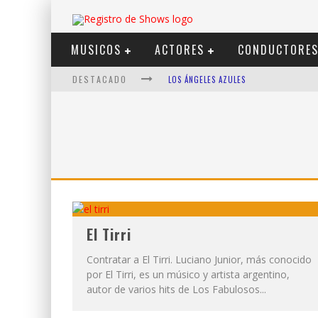
MUSICOS
ACTORES
CONDUCTORE
DESTACADO
LOS ÁNGELES AZULES
SHOWS VIA STREAMING
LIT KILLAH
NICKI NICOLE
DUKI
VI EM
El Tirri
Contratar a El Tirri. Luciano Junior, más conocido
por El Tirri, es un músico y artista argentino,
autor de varios hits de Los Fabulosos...