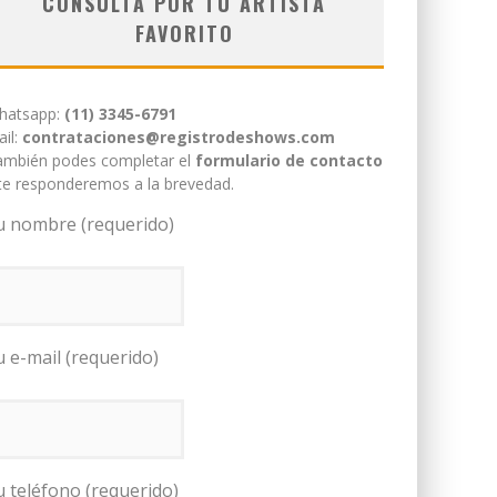
CONSULTÁ POR TU ARTISTA
FAVORITO
hatsapp:
(11) 3345-6791
il:
contrataciones@registrodeshows.com
ambién podes completar el
formulario de contacto
te responderemos a la brevedad.
u nombre (requerido)
u e-mail (requerido)
u teléfono (requerido)