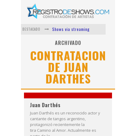
Shows via streaming
DESTACADO
Lit Killah
ARCHIVADO
CONTRATACION
Nicki Nicole
DE JUAN
Duki
DARTHES
Vi Em
Los Ángeles Azules
Juan Darthés
Juan Darthés es un reconocido actor y
cantante de tangos argentino,
protagonizó recientemente la
tira Camino al Amor. Actualmente es
parte de la...