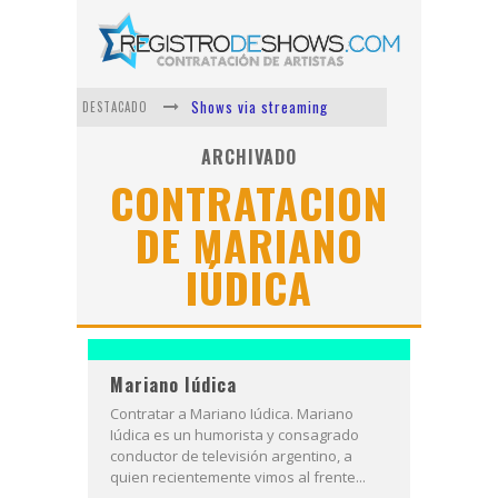
Shows via streaming
DESTACADO
Lit Killah
ARCHIVADO
CONTRATACION
Nicki Nicole
DE MARIANO
Duki
IÚDICA
Vi Em
Los Ángeles Azules
Mariano Iúdica
Contratar a Mariano Iúdica. Mariano
Iúdica es un humorista y consagrado
conductor de televisión argentino, a
quien recientemente vimos al frente...