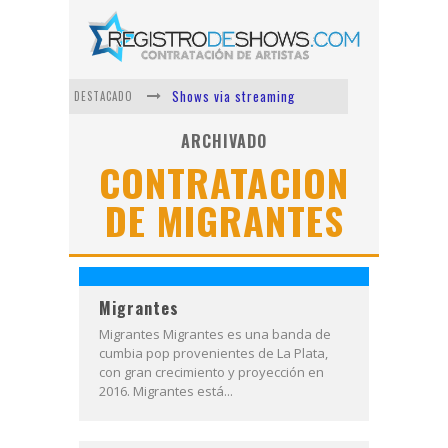
Shows via streaming
DESTACADO
Lit Killah
ARCHIVADO
CONTRATACION
Nicki Nicole
DE MIGRANTES
Duki
Vi Em
Los Ángeles Azules
Migrantes
Migrantes Migrantes es una banda de
cumbia pop provenientes de La Plata,
con gran crecimiento y proyección en
2016. Migrantes está...