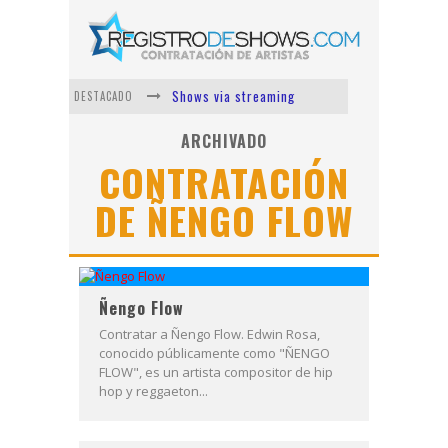
Shows via streaming
DESTACADO
Lit Killah
ARCHIVADO
CONTRATACIÓN
Nicki Nicole
DE ÑENGO FLOW
Duki
Vi Em
Los Ángeles Azules
Ñengo Flow
Contratar a Ñengo Flow. Edwin Rosa,
conocido públicamente como "ÑENGO
FLOW", es un artista compositor de hip
hop y reggaeton...