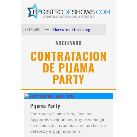
Shows via streaming
DESTACADO
Lit Killah
ARCHIVADO
CONTRATACION
Nicki Nicole
DE PIJAMA
Duki
Vi Em
PARTY
Los Ángeles Azules
Pijama Party
Contratar a Pijama Party. Son los
Agapornis sanjuaninos, logran sumergir
en el ritmo de la cumbia a temas clásicos
del rock y el pop nacional e...