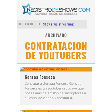
Shows via streaming
DESTACADO
Lit Killah
ARCHIVADO
CONTRATACION
Nicki Nicole
DE YOUTUBERS
Duki
Vi Em
Los Ángeles Azules
Gonzaa Fonseca
Contratar a Gonzaa Fonseca Gonzaa
Fonseca es un youtuber uruguayo que
posee más de 1 millón de suscriptores a
su canal de videos. Contratar a...