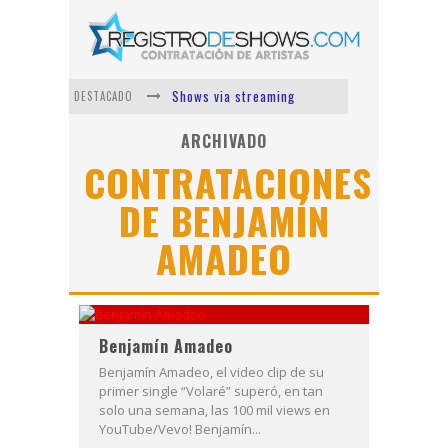
Shows via streaming
DESTACADO
Lit Killah
ARCHIVADO
CONTRATACIONES
Nicki Nicole
DE BENJAMÍN
Duki
AMADEO
Vi Em
Los Ángeles Azules
Benjamín Amadeo
Benjamín Amadeo, el video clip de su
primer single “Volaré” superó, en tan
solo una semana, las 100 mil views en
YouTube/Vevo! Benjamín...