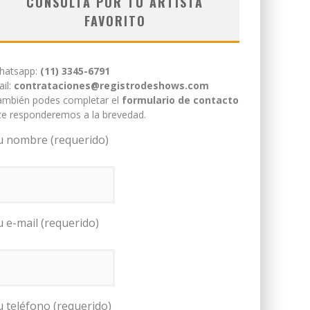
CONSULTÁ POR TU ARTISTA
FAVORITO
hatsapp:
(11) 3345-6791
il:
contrataciones@registrodeshows.com
ambién podes completar el
formulario de contacto
te responderemos a la brevedad.
u nombre (requerido)
u e-mail (requerido)
u teléfono (requerido)