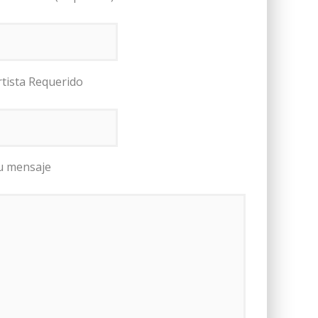
rtista Requerido
u mensaje