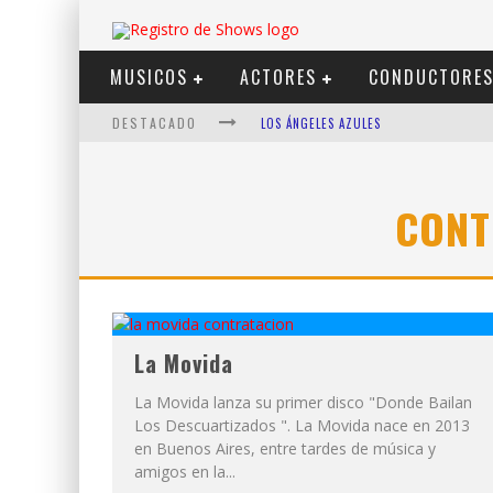
MUSICOS
ACTORES
CONDUCTORE
DESTACADO
LOS ÁNGELES AZULES
SHOWS VIA STREAMING
LIT KILLAH
CONT
NICKI NICOLE
DUKI
VI EM
La Movida
La Movida lanza su primer disco "Donde Bailan
Los Descuartizados ". La Movida nace en 2013
en Buenos Aires, entre tardes de música y
amigos en la...