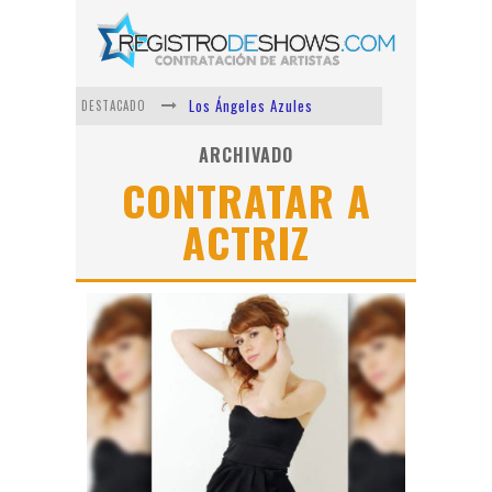
Los Ángeles Azules
DESTACADO
Shows via streaming
ARCHIVADO
CONTRATAR A
Lit Killah
ACTRIZ
Nicki Nicole
Duki
Vi Em