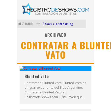
Shows via streaming
DESTACADO
Lit Killah
ARCHIVADO
CONTRATAR A BLUNTE
Nicki Nicole
VATO
Duki
Vi Em
Los Ángeles Azules
Blunted Vato
Contratar a Blunted Vato Blunted Vato es
un gran exponente del Trap Argentino.
Contratar a Blunted Vato en
RegistrodeShows.com - Este joven que...