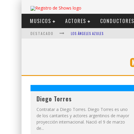
MUSICOS
ACTORES
CONDUCTORE
DESTACADO
LOS ÁNGELES AZULES
SHOWS VIA STREAMING
LIT KILLAH
NICKI NICOLE
DUKI
VI EM
Diego Torres
Contratar a Diego Torres. Diego Torres es uno
de los cantantes y actores argentinos de mayor
proyección internacional. Nació el 9 de marzo
de...