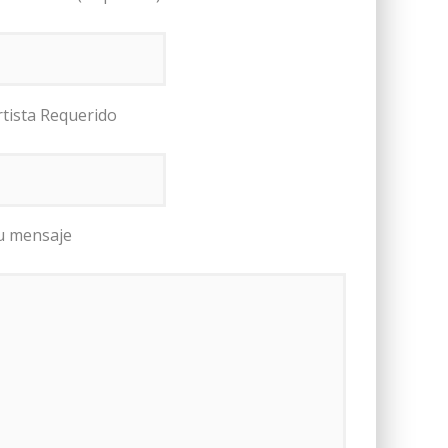
rtista Requerido
u mensaje