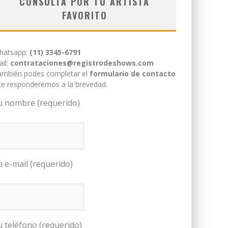
CONSULTÁ POR TU ARTISTA
FAVORITO
hatsapp:
(11) 3345-6791
il:
contrataciones@registrodeshows.com
ambién podes completar el
formulario de contacto
te responderemos a la brevedad.
u nombre (requerido)
u e-mail (requerido)
u teléfono (requerido)