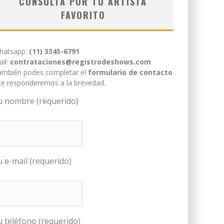
CONSULTÁ POR TU ARTISTA
FAVORITO
hatsapp:
(11) 3345-6791
il:
contrataciones@registrodeshows.com
ambién podes completar el
formulario de contacto
te responderemos a la brevedad.
u nombre (requerido)
u e-mail (requerido)
u teléfono (requerido)