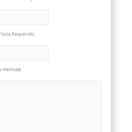
rtista Requerido
u mensaje