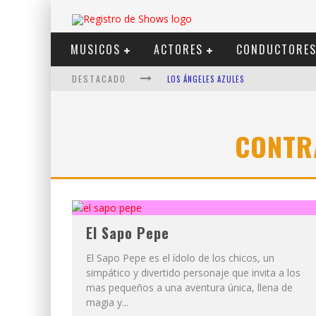
MUSICOS
ACTORES
CONDUCTORE
DESTACADO
LOS ÁNGELES AZULES
SHOWS VIA STREAMING
LIT KILLAH
CONTRA
NICKI NICOLE
DUKI
VI EM
El Sapo Pepe
El Sapo Pepe es el ídolo de los chicos, un
simpático y divertido personaje que invita a los
mas pequeños a una aventura única, llena de
magia y...