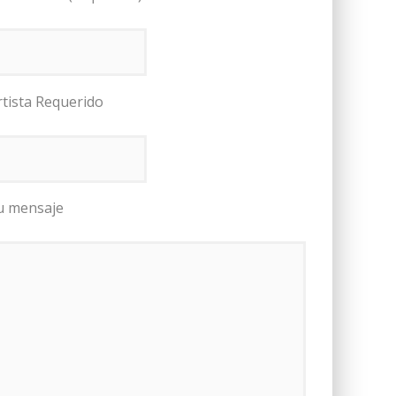
rtista Requerido
u mensaje