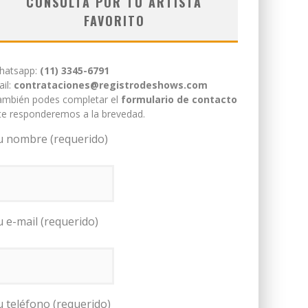
CONSULTÁ POR TU ARTISTA
FAVORITO
hatsapp:
(11) 3345-6791
il:
contrataciones@registrodeshows.com
ambién podes completar el
formulario de contacto
te responderemos a la brevedad.
u nombre (requerido)
u e-mail (requerido)
u teléfono (requerido)