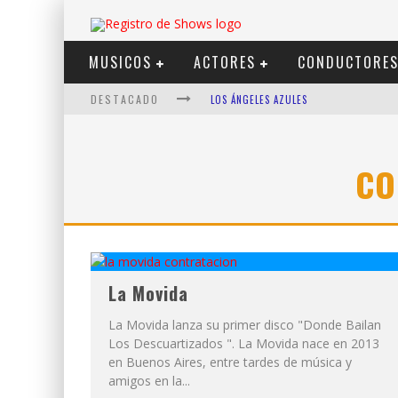
MUSICOS
ACTORES
CONDUCTORE
DESTACADO
LOS ÁNGELES AZULES
SHOWS VIA STREAMING
LIT KILLAH
CO
NICKI NICOLE
DUKI
VI EM
La Movida
La Movida lanza su primer disco "Donde Bailan
Los Descuartizados ". La Movida nace en 2013
en Buenos Aires, entre tardes de música y
amigos en la...