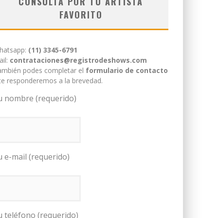
CONSULTÁ POR TU ARTISTA
FAVORITO
hatsapp:
(11) 3345-6791
il:
contrataciones@registrodeshows.com
ambién podes completar el
formulario de contacto
te responderemos a la brevedad.
u nombre (requerido)
u e-mail (requerido)
u teléfono (requerido)