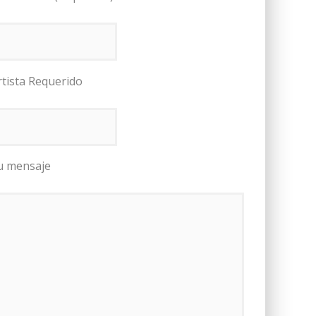
rtista Requerido
u mensaje