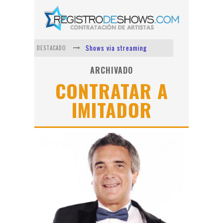
Shows via streaming
DESTACADO
Lit Killah
ARCHIVADO
CONTRATAR A
Nicki Nicole
IMITADOR
Duki
Vi Em
Los Ángeles Azules