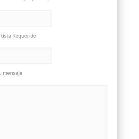
rtista Requerido
u mensaje