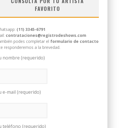
CONSULTÁ POR TU ARTISTA
FAVORITO
hatsapp:
(11) 3345-6791
il:
contrataciones@registrodeshows.com
ambién podes completar el
formulario de contacto
te responderemos a la brevedad.
u nombre (requerido)
u e-mail (requerido)
u teléfono (requerido)