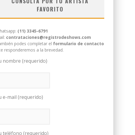
CONSULTÁ POR TU ARTISTA
FAVORITO
hatsapp:
(11) 3345-6791
il:
contrataciones@registrodeshows.com
ambién podes completar el
formulario de contacto
te responderemos a la brevedad.
u nombre (requerido)
u e-mail (requerido)
u teléfono (requerido)