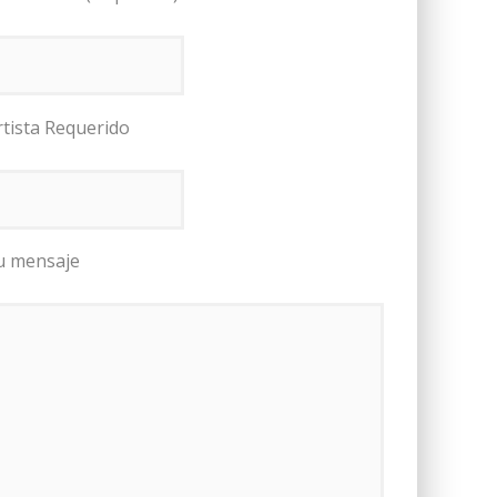
rtista Requerido
u mensaje