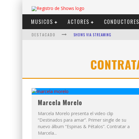
MUSICOS
ACTORES
CONDUCTORE
DESTACADO
SHOWS VIA STREAMING
LIT KILLAH
NICKI NICOLE
CONTRAT
DUKI
VI EM
LOS ÁNGELES AZULES
Marcela Morelo
Marcela Morelo presenta el video clip
“Destinados para amar”. Primer single de su
nuevo álbum “Espinas & Pétalos”. Contratar a
Marcela...