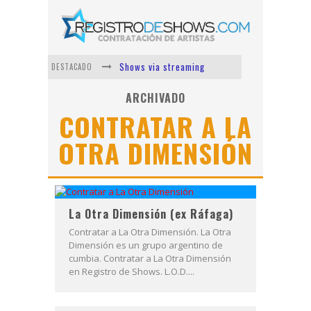
Shows via streaming
DESTACADO
Lit Killah
ARCHIVADO
CONTRATAR A LA
Nicki Nicole
OTRA DIMENSIÓN
Duki
Vi Em
Los Ángeles Azules
La Otra Dimensión (ex Ráfaga)
Contratar a La Otra Dimensión. La Otra
Dimensión es un grupo argentino de
cumbia. Contratar a La Otra Dimensión
en Registro de Shows. L.O.D....