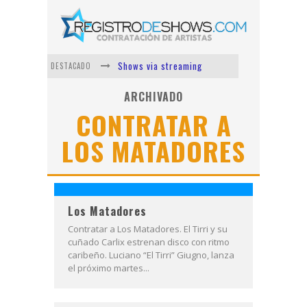
Shows via streaming
DESTACADO
Lit Killah
ARCHIVADO
CONTRATAR A
Nicki Nicole
LOS MATADORES
Duki
Vi Em
Los Ángeles Azules
Los Matadores
Contratar a Los Matadores. El Tirri y su
cuñado Carlix estrenan disco con ritmo
caribeño. Luciano “El Tirri” Giugno, lanza
el próximo martes...