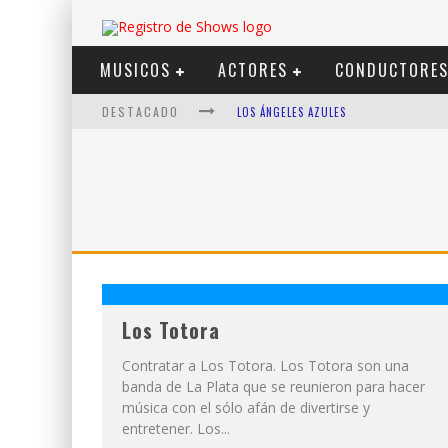
MUSICOS
ACTORES
CONDUCTORE
DESTACADO
LOS ÁNGELES AZULES
SHOWS VIA STREAMING
LIT KILLAH
NICKI NICOLE
DUKI
VI EM
Los Totora
Contratar a Los Totora. Los Totora son una
banda de La Plata que se reunieron para hacer
música con el sólo afán de divertirse y
entretener. Los...