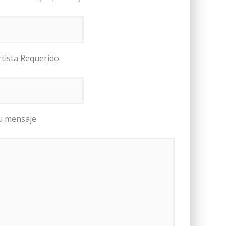
rtista Requerido
u mensaje