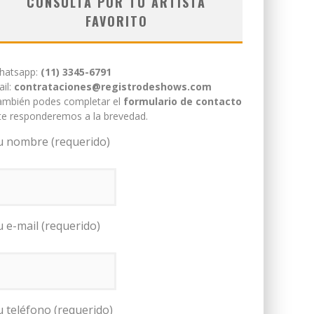
CONSULTÁ POR TU ARTISTA
FAVORITO
hatsapp:
(11) 3345-6791
il:
contrataciones@registrodeshows.com
ambién podes completar el
formulario de contacto
te responderemos a la brevedad.
u nombre (requerido)
u e-mail (requerido)
u teléfono (requerido)