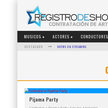
MUSICOS
ACTORES
CONDUCTORE
DESTACADO
SHOWS VIA STREAMING
LIT KILLAH
NICKI NICOLE
DUKI
VI EM
LOS ÁNGELES AZULES
Pijama Party
Contratar a Pijama Party. Son los Agapornis