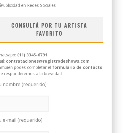
CONSULTÁ POR TU ARTISTA
FAVORITO
hatsapp:
(11) 3345-6791
il:
contrataciones@registrodeshows.com
ambién podes completar el
formulario de contacto
te responderemos a la brevedad.
u nombre (requerido)
u e-mail (requerido)