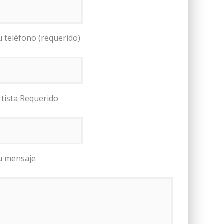
u teléfono (requerido)
rtista Requerido
u mensaje