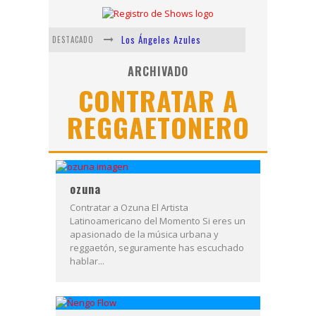
Los Ángeles Azules
DESTACADO
Shows via streaming
ARCHIVADO
CONTRATAR A
Lit Killah
REGGAETONERO
Nicki Nicole
Duki
Vi Em
ozuna
Contratar a Ozuna El Artista
Latinoamericano del Momento Si eres un
apasionado de la música urbana y
reggaetón, seguramente has escuchado
hablar...