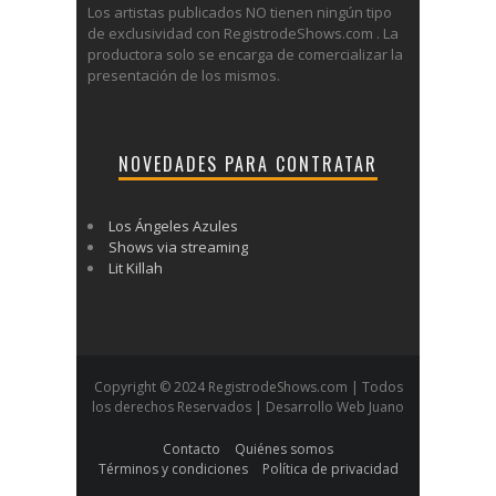
Los artistas publicados NO tienen ningún tipo
de exclusividad con RegistrodeShows.com . La
productora solo se encarga de comercializar la
presentación de los mismos.
NOVEDADES PARA CONTRATAR
Los Ángeles Azules
Shows via streaming
Lit Killah
Copyright © 2024 RegistrodeShows.com | Todos
los derechos Reservados | Desarrollo Web Juano
Contacto
Quiénes somos
Términos y condiciones
Política de privacidad