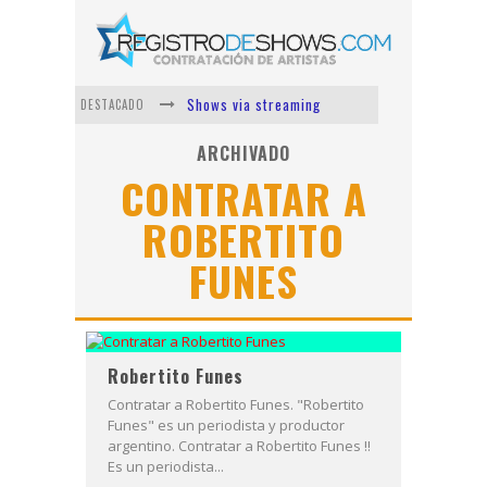
Shows via streaming
DESTACADO
Lit Killah
ARCHIVADO
CONTRATAR A
Nicki Nicole
ROBERTITO
Duki
Vi Em
FUNES
Los Ángeles Azules
Robertito Funes
Contratar a Robertito Funes. "Robertito
Funes" es un periodista y productor
argentino. Contratar a Robertito Funes !!
Es un periodista...