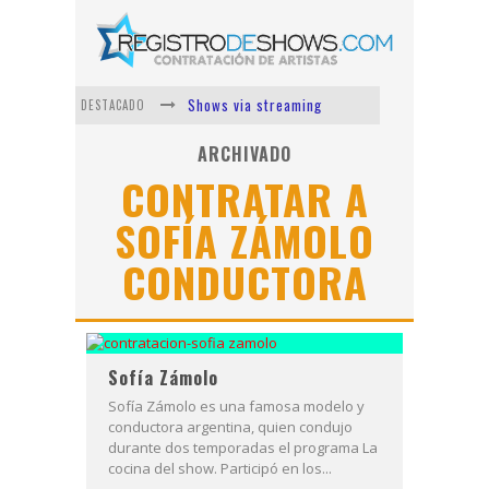
Shows via streaming
DESTACADO
Lit Killah
ARCHIVADO
CONTRATAR A
Nicki Nicole
SOFÍA ZÁMOLO
Duki
CONDUCTORA
Vi Em
Los Ángeles Azules
Sofía Zámolo
Sofía Zámolo es una famosa modelo y
conductora argentina, quien condujo
durante dos temporadas el programa La
cocina del show. Participó en los...