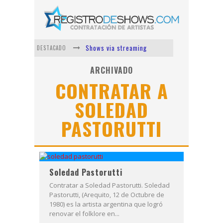
Shows via streaming
DESTACADO
Lit Killah
ARCHIVADO
CONTRATAR A
Nicki Nicole
SOLEDAD
Duki
PASTORUTTI
Vi Em
Los Ángeles Azules
Soledad Pastorutti
Contratar a Soledad Pastorutti. Soledad
Pastorutti, (Arequito, 12 de Octubre de
1980) es la artista argentina que logró
renovar el folklore en...