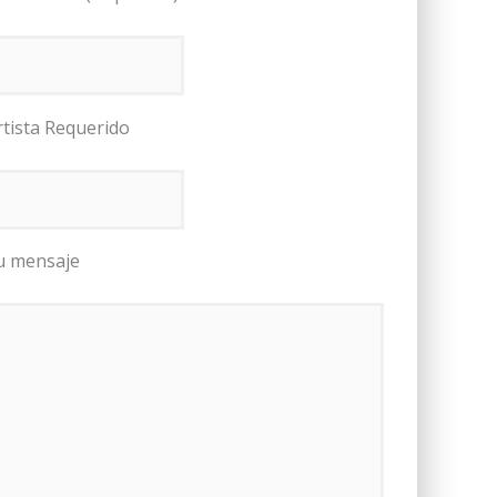
rtista Requerido
u mensaje