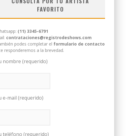
CONSULTÁ POR TU ARTISTA
FAVORITO
hatsapp:
(11) 3345-6791
il:
contrataciones@registrodeshows.com
ambién podes completar el
formulario de contacto
te responderemos a la brevedad.
u nombre (requerido)
u e-mail (requerido)
u teléfono (requerido)