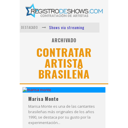
Shows via streaming
DESTACADO
Lit Killah
ARCHIVADO
CONTRATAR
Nicki Nicole
ARTISTA
Duki
BRASILEÑA
Vi Em
Los Ángeles Azules
Marisa Monte
Marisa Monte es una de las cantantes
brasileñas más originales de los años
1990, se destaca por su gusto por la
experimentación...