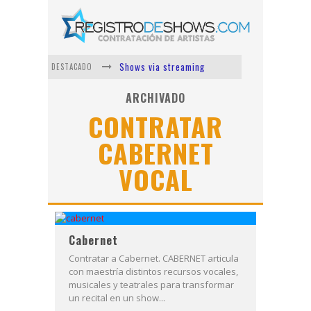
Shows via streaming
DESTACADO
Lit Killah
ARCHIVADO
CONTRATAR
Nicki Nicole
CABERNET
Duki
VOCAL
Vi Em
Los Ángeles Azules
Cabernet
Contratar a Cabernet. CABERNET articula
con maestría distintos recursos vocales,
musicales y teatrales para transformar
un recital en un show...