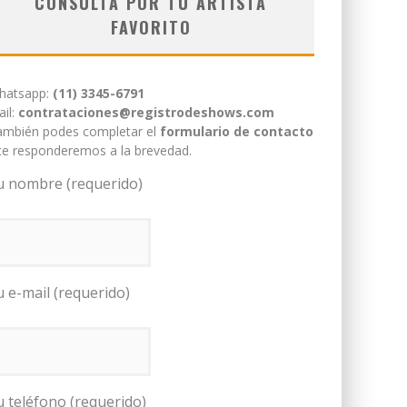
CONSULTÁ POR TU ARTISTA
FAVORITO
hatsapp:
(11) 3345-6791
il:
contrataciones@registrodeshows.com
ambién podes completar el
formulario de contacto
te responderemos a la brevedad.
u nombre (requerido)
u e-mail (requerido)
u teléfono (requerido)