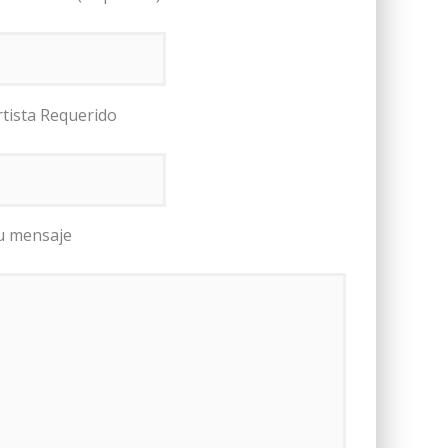
rtista Requerido
u mensaje