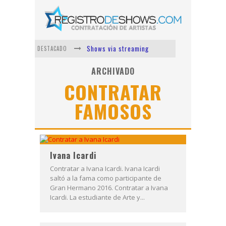
Shows via streaming
DESTACADO
Lit Killah
ARCHIVADO
CONTRATAR
Nicki Nicole
FAMOSOS
Duki
Vi Em
Los Ángeles Azules
Ivana Icardi
Contratar a Ivana Icardi. Ivana Icardi
saltó a la fama como participante de
Gran Hermano 2016. Contratar a Ivana
Icardi. La estudiante de Arte y...