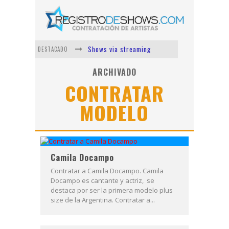
Shows via streaming
DESTACADO
Lit Killah
ARCHIVADO
CONTRATAR
Nicki Nicole
MODELO
Duki
Vi Em
Los Ángeles Azules
Camila Docampo
Contratar a Camila Docampo. Camila
Docampo es cantante y actriz, se
destaca por ser la primera modelo plus
size de la Argentina. Contratar a...