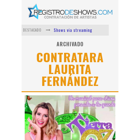
Shows via streaming
DESTACADO
Lit Killah
ARCHIVADO
CONTRATARA
Nicki Nicole
LAURITA
Duki
FERNÁNDEZ
Vi Em
Los Ángeles Azules