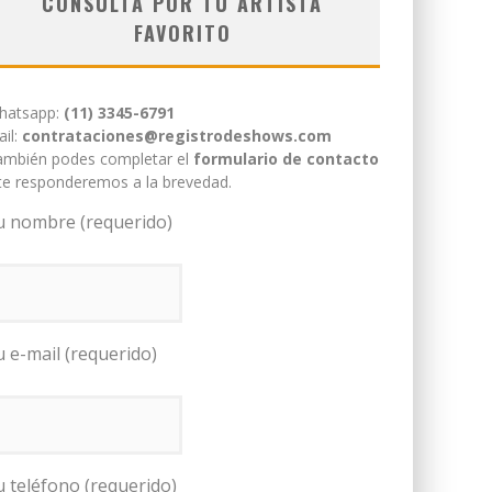
CONSULTÁ POR TU ARTISTA
FAVORITO
hatsapp:
(11) 3345-6791
il:
contrataciones@registrodeshows.com
ambién podes completar el
formulario de contacto
te responderemos a la brevedad.
u nombre (requerido)
u e-mail (requerido)
u teléfono (requerido)