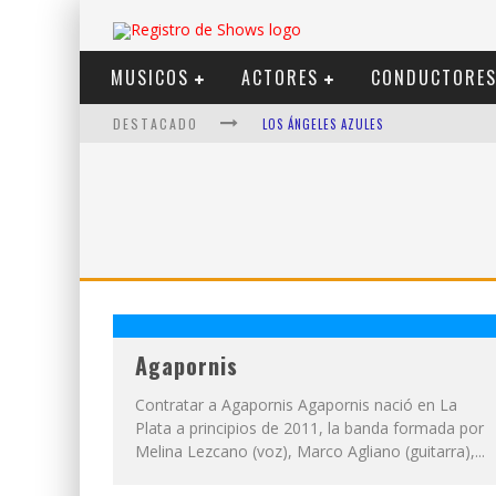
MUSICOS
ACTORES
CONDUCTORE
DESTACADO
LOS ÁNGELES AZULES
SHOWS VIA STREAMING
LIT KILLAH
NICKI NICOLE
DUKI
VI EM
Agapornis
Contratar a Agapornis Agapornis nació en La
Plata a principios de 2011, la banda formada por
Melina Lezcano (voz), Marco Agliano (guitarra),...