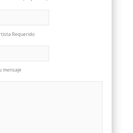
rtista Requerido
u mensaje