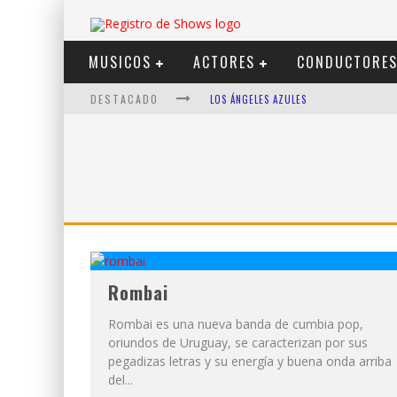
MUSICOS
ACTORES
CONDUCTORE
DESTACADO
LOS ÁNGELES AZULES
SHOWS VIA STREAMING
LIT KILLAH
NICKI NICOLE
DUKI
VI EM
Rombai
Rombai es una nueva banda de cumbia pop,
oriundos de Uruguay, se caracterizan por sus
pegadizas letras y su energía y buena onda arriba
del...