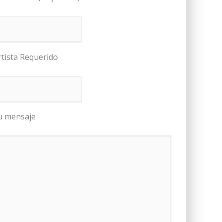
rtista Requerido
u mensaje