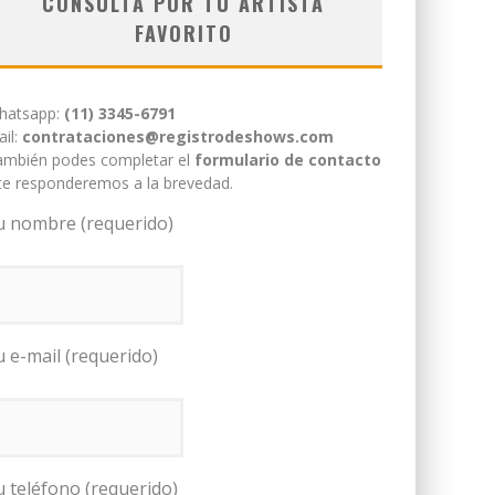
CONSULTÁ POR TU ARTISTA
FAVORITO
hatsapp:
(11) 3345-6791
il:
contrataciones@registrodeshows.com
ambién podes completar el
formulario de contacto
te responderemos a la brevedad.
u nombre (requerido)
u e-mail (requerido)
u teléfono (requerido)