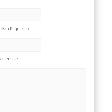
rtista Requerido
u mensaje