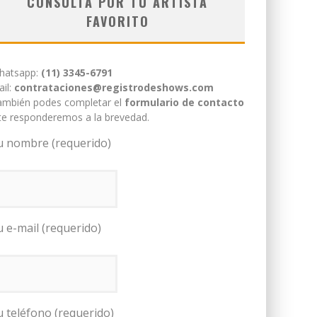
CONSULTÁ POR TU ARTISTA
FAVORITO
hatsapp:
(11) 3345-6791
il:
contrataciones@registrodeshows.com
ambién podes completar el
formulario de contacto
te responderemos a la brevedad.
u nombre (requerido)
u e-mail (requerido)
u teléfono (requerido)