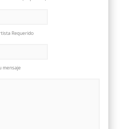
rtista Requerido
u mensaje