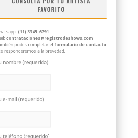
CONSULTÁ POR TU ARTISTA
FAVORITO
hatsapp:
(11) 3345-6791
il:
contrataciones@registrodeshows.com
ambién podes completar el
formulario de contacto
te responderemos a la brevedad.
u nombre (requerido)
u e-mail (requerido)
u teléfono (requerido)