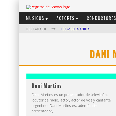
MUSICOS
ACTORES
CONDUCTORE
DESTACADO
LOS ÁNGELES AZULES
SHOWS VIA STREAMING
LIT KILLAH
DANI 
NICKI NICOLE
DUKI
VI EM
Dani Martins
Dani Martins es un presentador de televisión,
locutor de radio, actor, actor de voz y cantante
argentino. Dani Martins es, además de
presentador,...