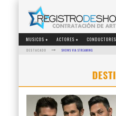
MUSICOS
ACTORES
CONDUCTORE
DESTACADO
SHOWS VIA STREAMING
LIT KILLAH
NICKI NICOLE
DEST
DUKI
VI EM
LOS ÁNGELES AZULES