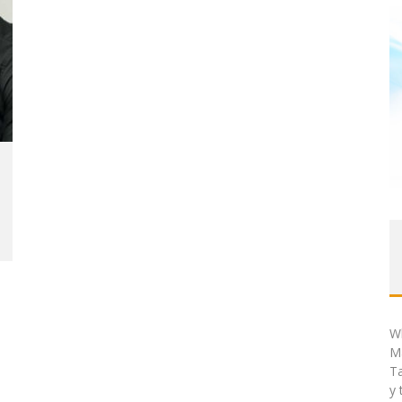
W
Ma
T
y 