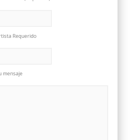
rtista Requerido
u mensaje