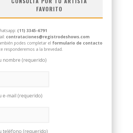
CONSULTÁ POR TU ARTISTA
FAVORITO
hatsapp:
(11) 3345-6791
il:
contrataciones@registrodeshows.com
ambién podes completar el
formulario de contacto
te responderemos a la brevedad.
u nombre (requerido)
u e-mail (requerido)
u teléfono (requerido)