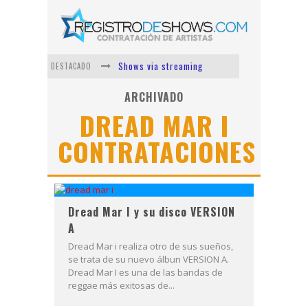
Shows via streaming
DESTACADO
Lit Killah
ARCHIVADO
DREAD MAR I
Nicki Nicole
CONTRATACIONES
Duki
Vi Em
Los Ángeles Azules
Dread Mar I y su disco VERSION
A
Dread Mar i realiza otro de sus sueños,
se trata de su nuevo álbun VERSION A.
Dread Mar I es una de las bandas de
reggae más exitosas de...