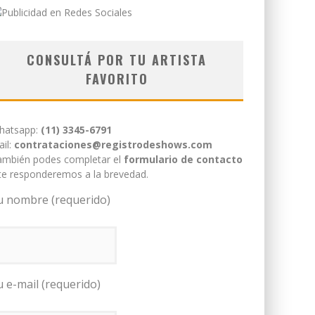
CONSULTÁ POR TU ARTISTA
FAVORITO
hatsapp:
(11) 3345-6791
il:
contrataciones@registrodeshows.com
ambién podes completar el
formulario de contacto
te responderemos a la brevedad.
u nombre (requerido)
u e-mail (requerido)