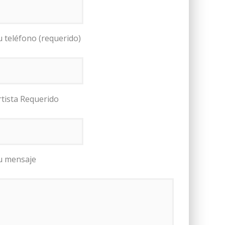
u teléfono (requerido)
rtista Requerido
u mensaje