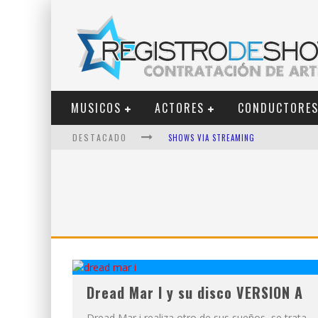
MUSICOS
ACTORES
CONDUCTORE
DESTACADO
SHOWS VIA STREAMING
LIT KILLAH
NICKI NICOLE
DUKI
VI EM
LOS ÁNGELES AZULES
Dread Mar I y su disco VERSION A
Dread Mar i realiza otro de sus sueños, se trata