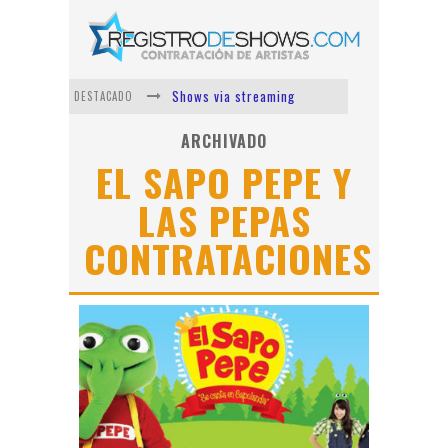
Shows via streaming
DESTACADO
Lit Killah
ARCHIVADO
EL SAPO PEPE Y
Nicki Nicole
LAS PEPAS
Duki
CONTRATACIONES
Vi Em
Los Ángeles Azules