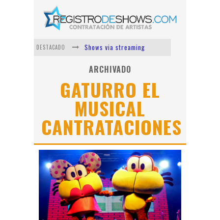
Shows via streaming
DESTACADO
Lit Killah
ARCHIVADO
GATURRO EL
Nicki Nicole
MUSICAL
Duki
CANTRATACIONES
Vi Em
Los Ángeles Azules