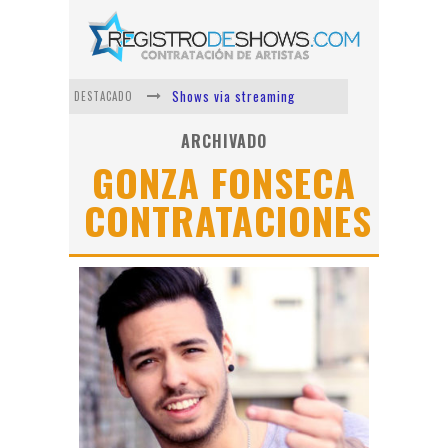
Shows via streaming
DESTACADO
Lit Killah
ARCHIVADO
GONZA FONSECA
Nicki Nicole
CONTRATACIONES
Duki
Vi Em
Los Ángeles Azules