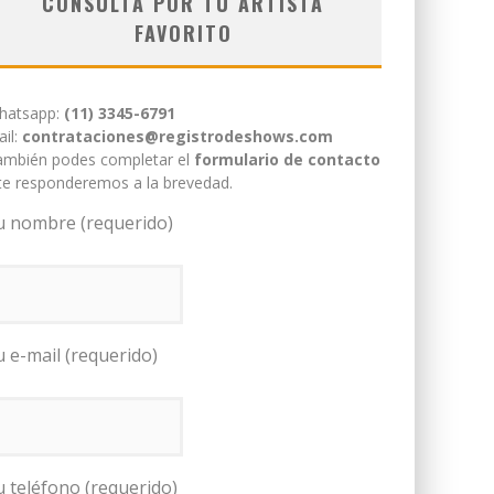
CONSULTÁ POR TU ARTISTA
FAVORITO
hatsapp:
(11) 3345-6791
il:
contrataciones@registrodeshows.com
ambién podes completar el
formulario de contacto
te responderemos a la brevedad.
u nombre (requerido)
u e-mail (requerido)
u teléfono (requerido)