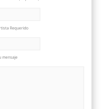
rtista Requerido
u mensaje