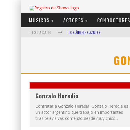
MUSICOS
ACTORES
CONDUCTORE
DESTACADO
LOS ÁNGELES AZULES
SHOWS VIA STREAMING
LIT KILLAH
GO
NICKI NICOLE
DUKI
VI EM
Gonzalo Heredia
Contratar a Gonzalo Heredia. Gonzalo Heredia es
un actor argentino que trabajo en importantes
tiras televisivas comenzó desde muy chico...