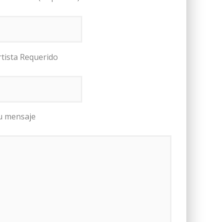
rtista Requerido
u mensaje