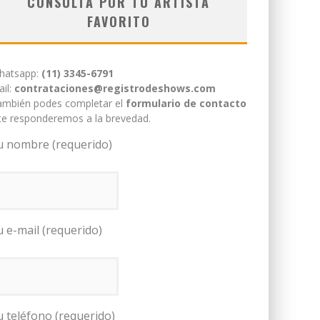
CONSULTÁ POR TU ARTISTA
FAVORITO
hatsapp:
(11) 3345-6791
il:
contrataciones@registrodeshows.com
ambién podes completar el
formulario de contacto
te responderemos a la brevedad.
u nombre (requerido)
u e-mail (requerido)
u teléfono (requerido)